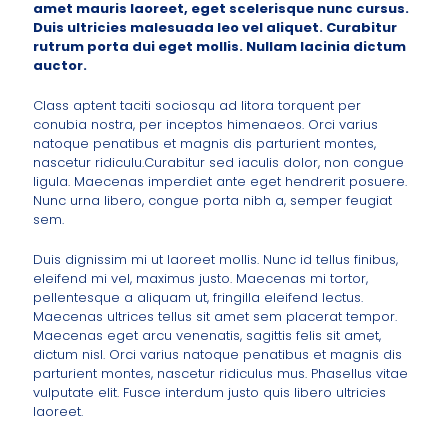
amet mauris laoreet, eget scelerisque nunc cursus.
Duis ultricies malesuada leo vel aliquet. Curabitur
rutrum porta dui eget mollis. Nullam lacinia dictum
auctor.
Class aptent taciti sociosqu ad litora torquent per
conubia nostra, per inceptos himenaeos. Orci varius
natoque penatibus et magnis dis parturient montes,
nascetur ridiculu.Curabitur sed iaculis dolor, non congue
ligula. Maecenas imperdiet ante eget hendrerit posuere.
Nunc urna libero, congue porta nibh a, semper feugiat
sem.
Duis dignissim mi ut laoreet mollis. Nunc id tellus finibus,
eleifend mi vel, maximus justo. Maecenas mi tortor,
pellentesque a aliquam ut, fringilla eleifend lectus.
Maecenas ultrices tellus sit amet sem placerat tempor.
Maecenas eget arcu venenatis, sagittis felis sit amet,
dictum nisl. Orci varius natoque penatibus et magnis dis
parturient montes, nascetur ridiculus mus. Phasellus vitae
vulputate elit. Fusce interdum justo quis libero ultricies
laoreet.